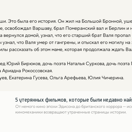
и. Это была его история. Он жил на Большой Бронной, ушел
е, освобождал Варшаву, брал Померанский вал и Берлин и 
а вернулся домой, узнал, что его старший брат Валя пропал 
 узнал, что Валя умер от гангрены, и отыскал его могилу н
илы рассказать об этом маме, которая продолжала ждать Ва
ед Юрий Бирюков, дочь поэта Наталья Суркова, дочь поэта
а Ариадна Рокоссовская.
ев, Екатерина Гусева, Ольга Арефьева, Юлия Чичерина.
5 утерянных фильмов, которые были недавно на
От немого кино эпохи Эдисона до британского хоррора — ис
киномеханики возвращают утраченные страницы истории.