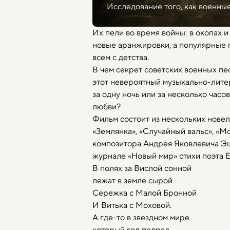
Исследование того, как военные
Их пели во время войны: в окопах и
новые аранжировки, а популярные п
всем с детства.
В чем секрет советских военных пе
этот невероятный музыкально-лите
за одну ночь или за несколько часов
любви?
Фильм состоит из нескольких новел
«Землянка», «Случайный вальс», «М
композитора Андрея Яковлевича Эшп
журнале «Новый мир» стихи поэта 
В полях за Вислой сонной
лежат в земле сырой
Сережка с Малой Бронной
И Витька с Моховой.
А где-то в звездном мире
который год подряд