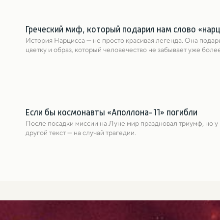
Греческий миф, который подарил нам слово «нар
История Нарциссa — не просто красивая легенда. Она подари
цветку и образ, который человечество не забывает уже более
Если бы космонавты «Аполлона-11» погибли
После посадки миссии на Луне мир праздновал триумф, но у
другой текст — на случай трагедии.