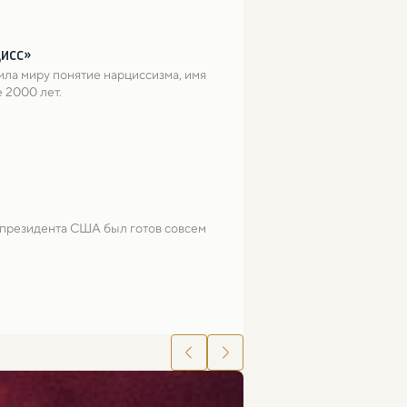
цисс»
ла миру понятие нарциссизма, имя 
 2000 лет.
 президента США был готов совсем 