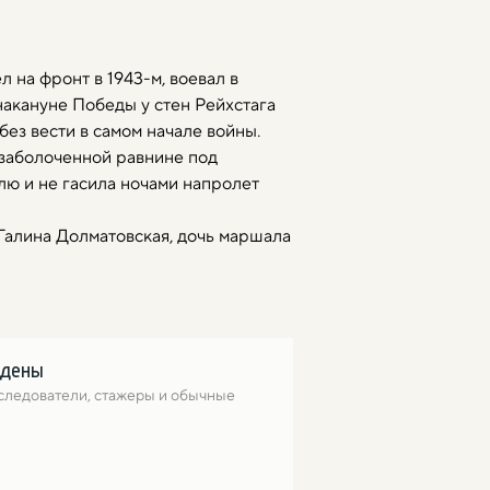
 на фронт в 1943-м, воевал в
накануне Победы у стен Рейхстага
без вести в самом начале войны.
а заболоченной равнине под
лю и не гасила ночами напролет
 Галина Долматовская, дочь маршала
йдены
следователи, стажеры и обычные 