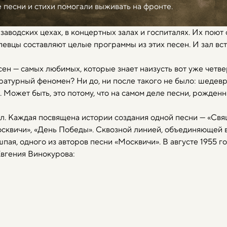
 песни и стихи помогали выживать на фронте.
 заводских цехах, в концертных залах и госпиталях. Их пою
евцы составляют целые программы из этих песен. И зал вст
сен — самых любимых, которые знает наизусть вот уже четв
ратурный феномен? Ни до, ни после такого не было: шедевр
. Может быть, это потому, что на самом деле песни, рожденны
л. Каждая посвящена истории создания одной песни — «Свящ
осквичи», «День Победы». Сквозной линией, объединяющей в
ая, одного из авторов песни «Москвичи». В августе 1955 г
Евгения Винокурова: