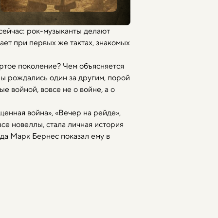
т сейчас: рок-музыканты делают
ает при первых же тактах, знакомых
ертое поколение? Чем объясняется
ы рождались один за другим, порой
е войной, вовсе не о войне, а о
енная война», «Вечер на рейде»,
се новеллы, стала личная история
ода Марк Бернес показал ему в