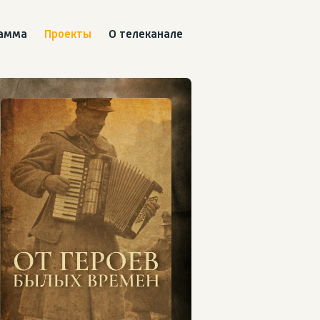
рамма
Проекты
О телеканале