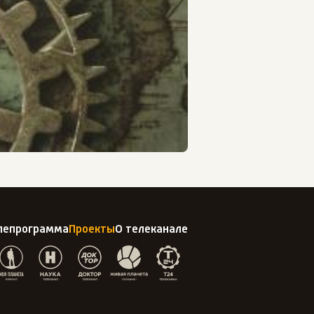
лепрограмма
Проекты
О телеканале