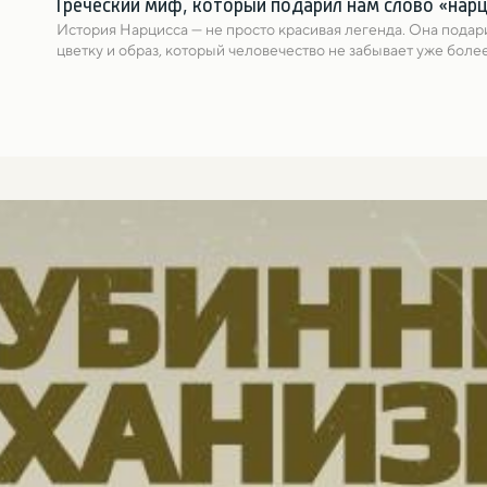
Греческий миф, который подарил нам слово «нар
История Нарциссa — не просто красивая легенда. Она подари
цветку и образ, который человечество не забывает уже более