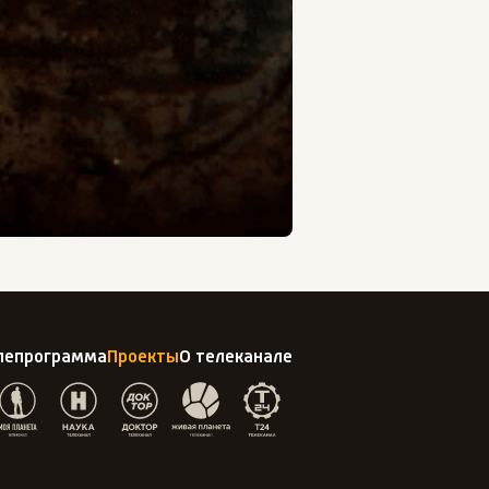
лепрограмма
Проекты
О телеканале