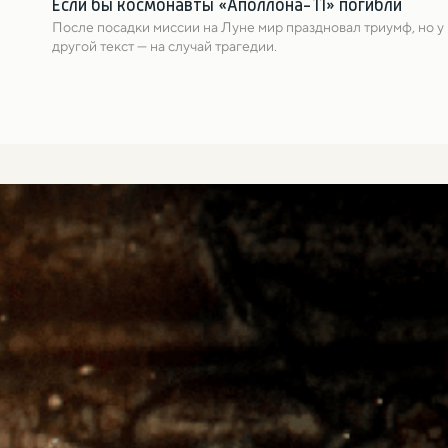
Если бы космонавты «Аполлона-11» погибли
После посадки миссии на Луне мир праздновал триумф, но у
другой текст — на случай трагедии.