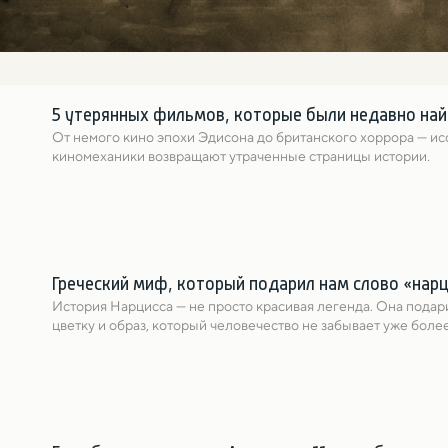
5 утерянных фильмов, которые были недавно на
От немого кино эпохи Эдисона до британского хоррора — ис
киномеханики возвращают утраченные страницы истории.
Греческий миф, который подарил нам слово «нар
История Нарциссa — не просто красивая легенда. Она подари
цветку и образ, который человечество не забывает уже более