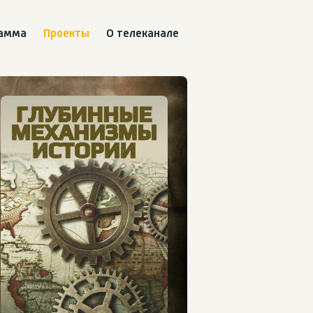
рамма
Проекты
О телеканале