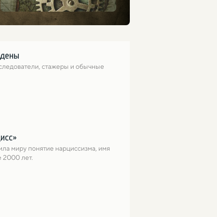
йдены
следователи, стажеры и обычные 
цисс»
ла миру понятие нарциссизма, имя 
 2000 лет.