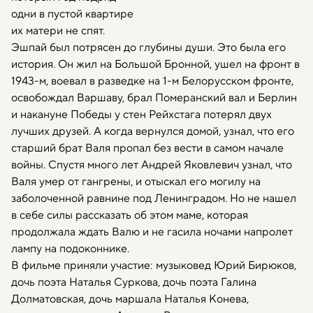
одни в пустой квартире
их матери не спят.
Эшпай был потрясен до глубины души. Это была его
история. Он жил на Большой Бронной, ушел на фронт в
1943-м, воевал в разведке на 1-м Белорусском фронте,
освобождал Варшаву, брал Померанский вал и Берлин
и накануне Победы у стен Рейхстага потерял двух
лучших друзей. А когда вернулся домой, узнал, что его
старший брат Валя пропал без вести в самом начале
войны. Спустя много лет Андрей Яковлевич узнал, что
Валя умер от гангрены, и отыскал его могилу на
заболоченной равнине под Ленинградом. Но не нашел
в себе силы рассказать об этом маме, которая
продолжала ждать Валю и не гасила ночами напролет
лампу на подоконнике.
В фильме приняли участие: музыковед Юрий Бирюков,
дочь поэта Наталья Суркова, дочь поэта Галина
Долматовская, дочь маршала Наталья Конева,