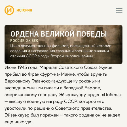
ОРДЕНА ВЕЛИКОЙ ПОБЕДЫ
РОССИЯ. ХХ ВЕК
Цикл документальных фильмов, посвященный истории
создания и награждения главными военными знаками
отличия СССР в годы Второй мировой войны.
Июнь 1945 года. Маршал Советского Союза Жуков
прибыл во Франкфурт-на-Майне, чтобы вручить
Верховному Главнокомандующему союзными
экспедиционными силами в Западной Европе,
американскому генералу Эйзенхауэру, орден «Победа»
— высшую военную награду СССР, которой его
удостоили по решению Советского правительства.
Эйзенхауэр был поражен — такого ордена он не видел
еще никогда.