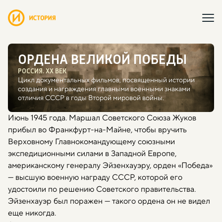
ОРДЕНА ВЕЛИКОЙ ПОБЕДЫ
РОССИЯ. ХХ ВЕК
Цикл документальных фильмов, посвященный истории
создания и награждения главными военными знаками
отличия СССР в годы Второй мировой войны.
Июнь 1945 года. Маршал Советского Союза Жуков
прибыл во Франкфурт-на-Майне, чтобы вручить
Верховному Главнокомандующему союзными
экспедиционными силами в Западной Европе,
американскому генералу Эйзенхауэру, орден «Победа»
— высшую военную награду СССР, которой его
удостоили по решению Советского правительства.
Эйзенхауэр был поражен — такого ордена он не видел
еще никогда.