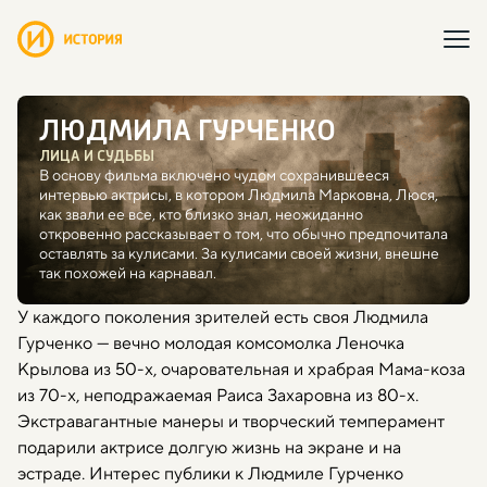
ЛЮДМИЛА ГУРЧЕНКО
ЛИЦА И СУДЬБЫ
В основу фильма включено чудом сохранившееся
интервью актрисы, в котором Людмила Марковна, Люся,
как звали ее все, кто близко знал, неожиданно
откровенно рассказывает о том, что обычно предпочитала
оставлять за кулисами. За кулисами своей жизни, внешне
так похожей на карнавал.
У каждого поколения зрителей есть своя Людмила
Гурченко — вечно молодая комсомолка Леночка
Крылова из 50-х, очаровательная и храбрая Мама-коза
из 70-х, неподражаемая Раиса Захаровна из 80-х.
Экстравагантные манеры и творческий темперамент
подарили актрисе долгую жизнь на экране и на
эстраде. Интерес публики к Людмиле Гурченко