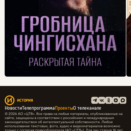
Новости
Телепрограмма
Проекты
О телеканале
© 2026 АО «ЦТВ». Все права на любые материалы, опубликованные на
сайте, защищены в соответствии с российским и международным
законодательством об интеллектуальной собственности. Любое
использование текстовых, фото, аудио и видеоматериалов возможно
только с согласия правообладателя (АО «ЦТВ»). Для лиц старше 16 лет.