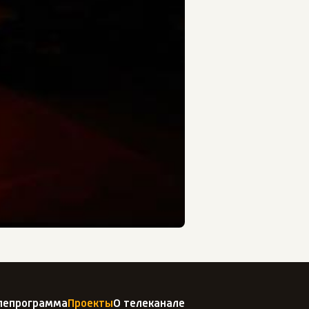
лепрограмма
Проекты
О телеканале