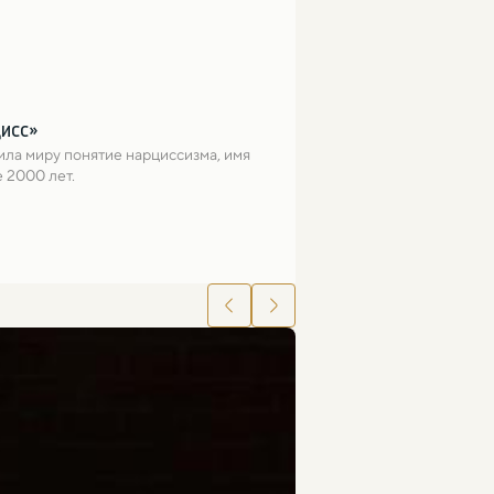
цисс»
ла миру понятие нарциссизма, имя 
 2000 лет.