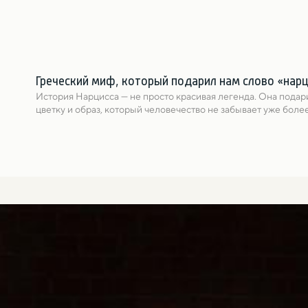
Греческий миф, который подарил нам слово «нар
История Нарциссa — не просто красивая легенда. Она подари
цветку и образ, который человечество не забывает уже более