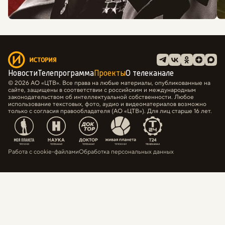
Новости
Телепрограмма
Проекты
О телеканале
© 2026 АО «ЦТВ». Все права на любые материалы, опубликованные на
сайте, защищены в соответствии с российским и международным
законодательством об интеллектуальной собственности. Любое
использование текстовых, фото, аудио и видеоматериалов возможно
только с согласия правообладателя (АО «ЦТВ»). Для лиц старше 16 лет.
Работа с cookie-файлами
Обработка персональных данных