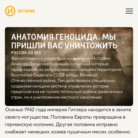
АНАТОМИЯ ГЕНОЦИДА. МЫ
ПРИШЛИ ВАС УНИЧТОЖИТЬ
РОССИЯ. ХХ ВЕК
Фильм главного редактора телеканала «История»
Алексея Денисова посвящен событиям, которые
происходили на оккупированных немцами территориях
Восточной Европы и СССР в годы Великой
Отечественной войны. Там действовала специально
созданная немцами система управления, которая
предполагала не только тотальный грабеж захваченных
стран, но и уничтожение местного населения.
Осенью 1942 года империя Гитлера находится в зените
своего могущества. Половина Европы превращена в
германскую колонию. Другая половина исправно
снабжает немецких хозяев пушечным мясом, особенно