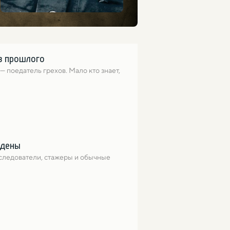
из прошлого
поедатель грехов. Мало кто знает, 
йдены
следователи, стажеры и обычные 