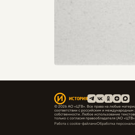
© 2026 АО «ЦТВ». Все права на любые матери
соответствии с российским и международным 
собственности. Любое использование текстов
только с согласия правообладателя (АО «ЦТВ»)
Работа с cookie-файлами
Обработка персональ