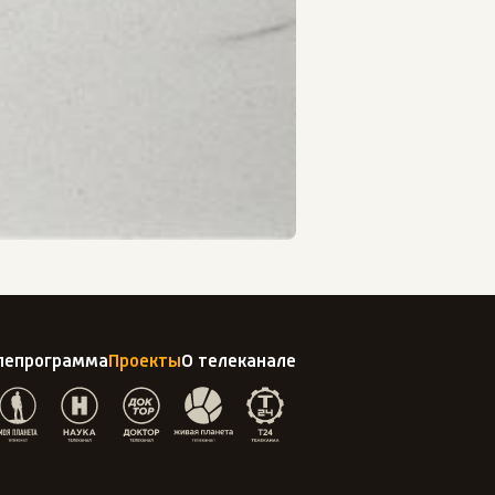
лепрограмма
Проекты
О телеканале