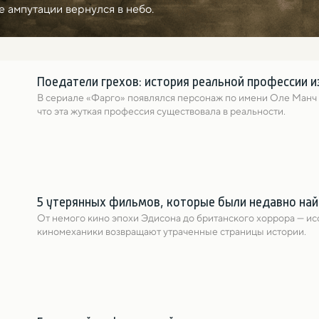
 ампутации вернулся в небо.
Поедатели грехов: история реальной профессии 
В сериале «Фарго» появлялся персонаж по имени Оле Манч — 
что эта жуткая профессия существовала в реальности.
5 утерянных фильмов, которые были недавно на
От немого кино эпохи Эдисона до британского хоррора — ис
киномеханики возвращают утраченные страницы истории.