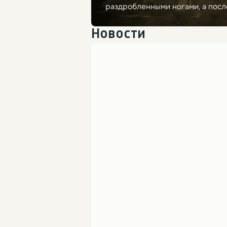
раздробленными ногами, а после
Новости