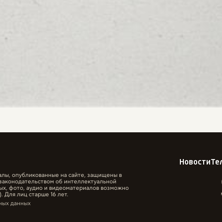
Новости
Те
алы, опубликованные на сайте, защищены в
законодательством об интеллектуальной
ых, фото, аудио и видеоматериалов возможно
. Для лиц старше 16 лет.
ных данных