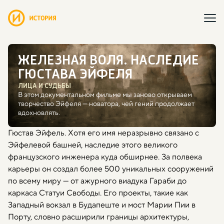
ЖЕЛЕЗНАЯ ВОЛЯ. НАСЛЕДИЕ
ГЮСТАВА ЭЙФЕЛЯ
ЛИЦА И СУДЬБЫ
В этом документальном фильме мы заново открываем
творчество Эйфеля — новатора, чей гений продолжает
вдохновлять.
Гюстав Эйфель. Хотя его имя неразрывно связано с
Эйфелевой башней, наследие этого великого
французского инженера куда обширнее. За полвека
карьеры он создал более 500 уникальных сооружений
по всему миру — от ажурного виадука Гараби до
каркаса Статуи Свободы. Его проекты, такие как
Западный вокзал в Будапеште и мост Марии Пии в
Порту, словно расширили границы архитектуры,