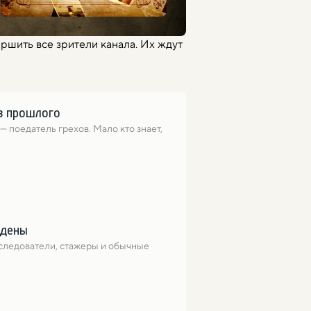
ршить все зрители канала. Их ждут
из прошлого
поедатель грехов. Мало кто знает, 
йдены
следователи, стажеры и обычные 