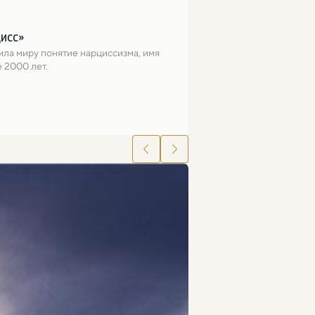
цисс»
ла миру понятие нарциссизма, имя 
 2000 лет.