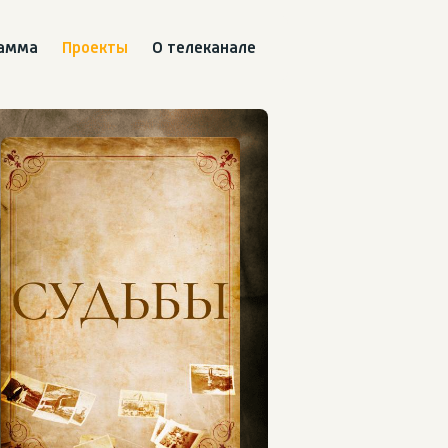
рамма
Проекты
О телеканале