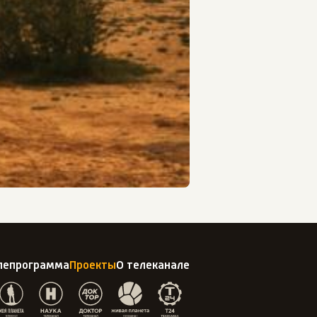
лепрограмма
Проекты
О телеканале