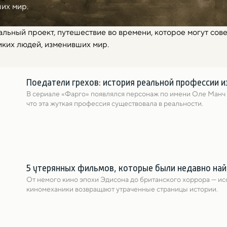
их мир.
льный проект, путешествие во времени, которое могут сове
иких людей, изменивших мир.
Поедатели грехов: история реальной профессии 
В сериале «Фарго» появлялся персонаж по имени Оле Манч — 
что эта жуткая профессия существовала в реальности.
5 утерянных фильмов, которые были недавно на
От немого кино эпохи Эдисона до британского хоррора — ис
киномеханики возвращают утраченные страницы истории.