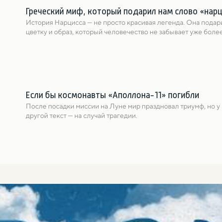
Греческий миф, который подарил нам слово «нар
История Нарциссa — не просто красивая легенда. Она подари
цветку и образ, который человечество не забывает уже более
Если бы космонавты «Аполлона-11» погибли
После посадки миссии на Луне мир праздновал триумф, но у
другой текст — на случай трагедии.