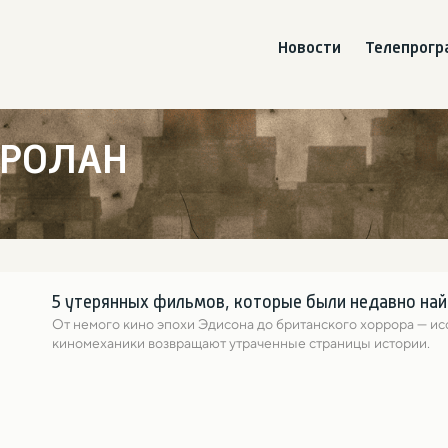
Новости
Телепрог
 РОЛАН
5 утерянных фильмов, которые были недавно на
От немого кино эпохи Эдисона до британского хоррора — ис
киномеханики возвращают утраченные страницы истории.