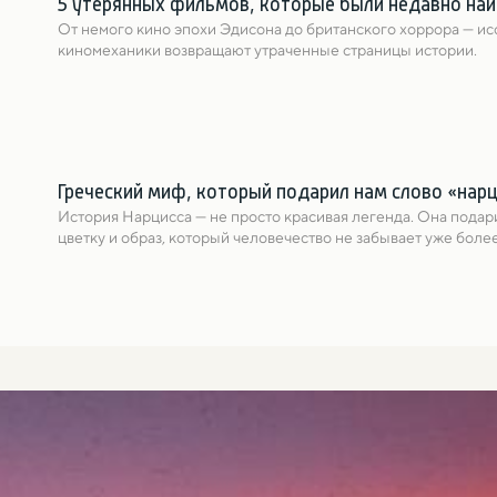
5 утерянных фильмов, которые были недавно на
От немого кино эпохи Эдисона до британского хоррора — ис
киномеханики возвращают утраченные страницы истории.
Греческий миф, который подарил нам слово «нар
История Нарциссa — не просто красивая легенда. Она подари
цветку и образ, который человечество не забывает уже более