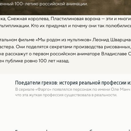
енный 100-летию российской анимации.
ка, Снежная королева, Пластилиновая ворона — эти и мног
ьтипликации. Кто их придумал и почему они так полюбилис
нтальном фильме «Мы родом из мультиков» Леонид Шварцм
астера. Они поделятся секретами производства рисованных,
же расскажут о первом российском аниматоре Владиславе С
н публике ровно 100 лет назад.
Поедатели грехов: история реальной профессии 
В сериале «Фарго» появлялся персонаж по имени Оле Манч — 
что эта жуткая профессия существовала в реальности.